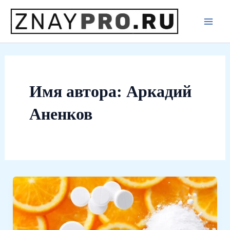
Перейти
к
Main
содержимому
Men
Имя автора: Аркадий
Аненков