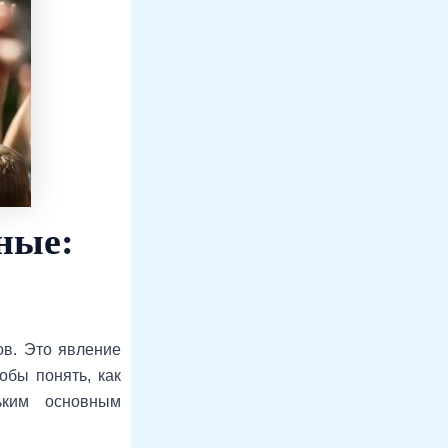
ные:
ов. Это явление
обы понять, как
ьким основным