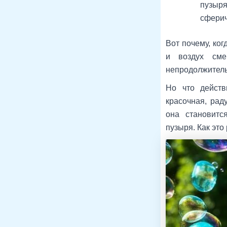
пузыря
сферич
Вот почему, ког
и воздух сме
непродолжитель
Но что действ
красочная, рад
она становитс
пузыря. Как это