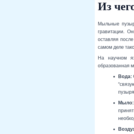
Из чег
Мыльные пузыр
гравитации. Он
оставляя после
самом деле так
На научном я
образованная м
Вода:
“связу
пузыря
Мыло:
принят
необхо
Возду