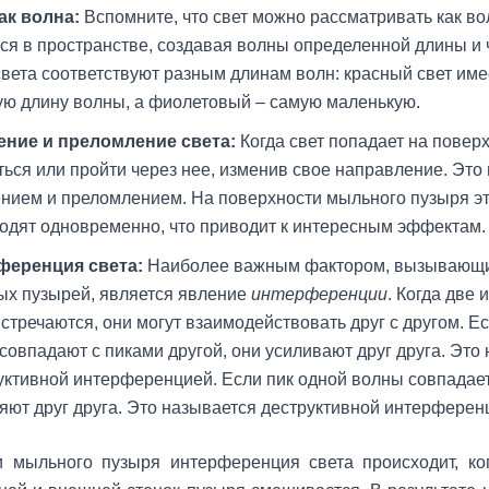
ак волна:
Вспомните, что свет можно рассматривать как во
ся в пространстве, создавая волны определенной длины и 
света соответствуют разным длинам волн: красный свет им
ю длину волны, а фиолетовый – самую маленькую.
ение и преломление света:
Когда свет попадает на поверх
ться или пройти через нее, изменив свое направление. Это
нием и преломлением. На поверхности мыльного пузыря э
одят одновременно, что приводит к интересным эффектам.
ференция света:
Наиболее важным фактором, вызывающи
х пузырей, является явление
интерференции
. Когда две
встречаются, они могут взаимодействовать друг с другом. Е
совпадают с пиками другой, они усиливают друг друга. Это
уктивной интерференцией. Если пик одной волны совпадает 
яют друг друга. Это называется деструктивной интерферен
и мыльного пузыря интерференция света происходит, ко