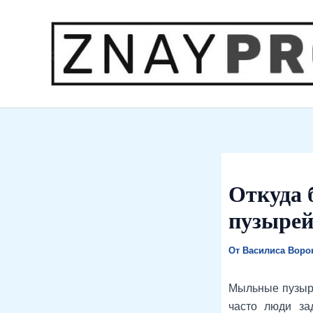
Перейти
к
содержимому
Откуда 
пузырей
От
Василиса Вор
Мыльные пузыри
часто люди за