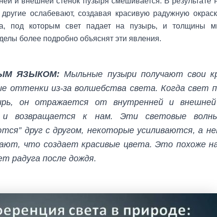
нней и внешней стенок пузыря смешивается. В результате 
 другие ослабевают, создавая красивую радужную окраск
ла, под которым свет падает на пузырь, и толщины м
елы более подробно объяснят эти явления.
ЫМ ЯЗЫКОМ:
Мыльные пузыри получают свои к
е оттенки из-за волшебства света. Когда свет 
ырь, он отражается от внутренней и внешней
 и возвращается к нам. Эти световые волн
тся” друг с другом, некоторые усиливаются, а н
ают, что создает красивые цвета. Это похоже на
т радуга после дождя.