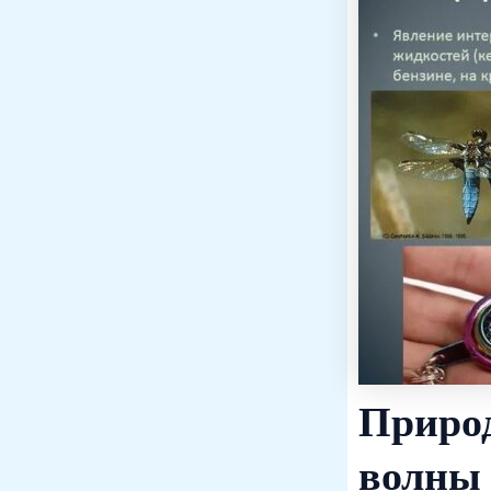
Природ
волны 