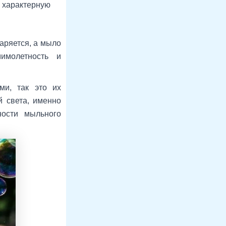
я характерную
паряется, а мыло
имолетность и
ми, так это их
й света, именно
ности мыльного