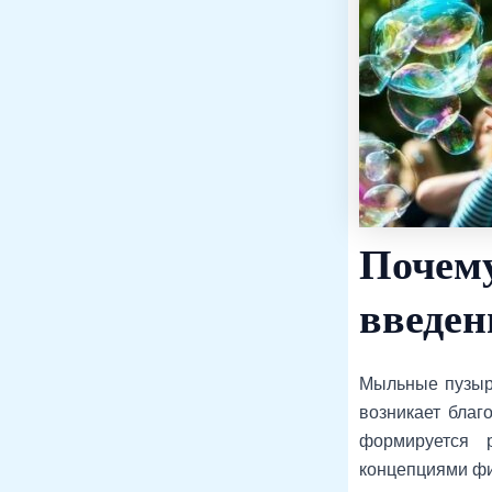
Почем
введен
Мыльные пузыри
возникает благ
формируется 
концепциями фи