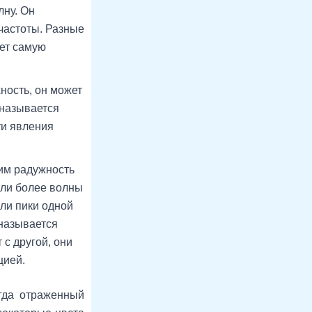
лну. Он
частоты. Разные
еет самую
ность, он может
 называется
ти явления
м радужность
 или более волны
сли пики одной
 называется
с другой, они
цией.
гда отраженный