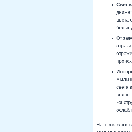
Свет к
движет
цвета 
большу
Отраж
отрази
отраже
происх
Интер
мыльны
света 
волны 
констр
ослабл
На поверхност