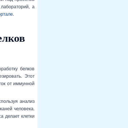
 лабораторий, а
ортале
.
елков
работку белков
езировать. Этот
ток от иммунной
спользуя анализ
каней человека.
а делает клетки