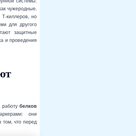
мунной системы:
как чужеродные.
 Т-киллеров, но
ыми для другого
отают защитные
ка и проведения
ют
а работу
белков
ркерами: они
 том, что перед