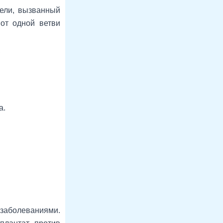
бели, вызванный
 от одной ветви
;
а.
 заболеваниями.