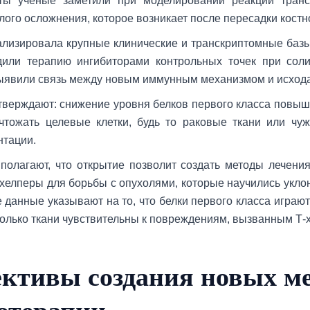
ы ученые заметили при моделировании реакции транс
ого осложнения, которое возникает после пересадки костно
лизировала крупные клинические и транскриптомные баз
дили терапию ингибиторами контрольных точек при соли
явили связь между новым иммунным механизмом и исхода
тверждают: снижение уровня белков первого класса повыш
чтожать целевые клетки, будь то раковые ткани или чу
нтации.
полагают, что открытие позволит создать методы лечения
хелперы для борьбы с опухолями, которые научились уклон
е данные указывают на то, что белки первого класса играю
сколько ткани чувствительны к повреждениям, вызванным Т-
ктивы создания новых м