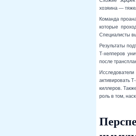
Схожие эффект
хозяина — тяжел
Команда проана
которые прохо
Специалисты вы
Результаты под
Т-хелперов уни
после транспла
Исследователи 
активировать Т-
киллеров. Такж
роль в том, на
Перспе