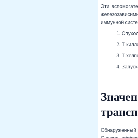
Эти вспомогате
железозависимы
иммунной систе
Опухол
Т-килл
Т-хелп
Запуск
Значен
трансп
Обнаруженный м