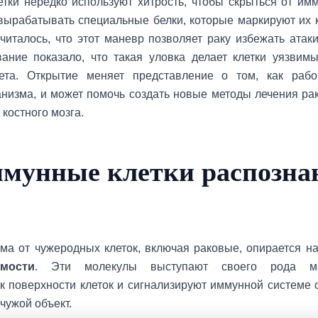
тки нередко используют хитрость, чтобы скрыться от им
вырабатывать специальные белки, которые маркируют их 
читалось, что этот маневр позволяет раку избежать атаки
ание показало, что такая уловка делает клетки уязвим
ета. Открытие меняет представление о том, как раб
низма, и может помочь создать новые методы лечения ра
костного мозга.
ммунные клетки распозна
ма от чужеродных клеток, включая раковые, опирается н
имости
. Эти молекулы выступают своего рода ма
к поверхности клеток и сигнализируют иммунной системе о
чужой объект.