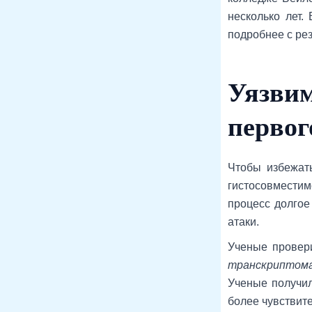
несколько лет.
подробнее с ре
Уязвим
первог
Чтобы избежат
гистосовместим
процесс долгое
атаки.
Ученые провери
транскриптом
Ученые получил
более чувствите