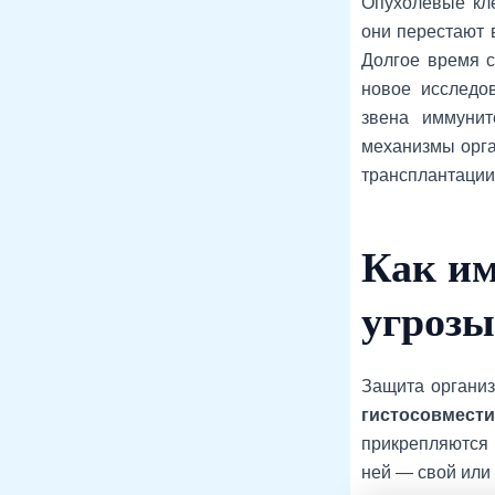
Опухолевые кле
они перестают 
Долгое время с
новое исследов
звена иммунит
механизмы орга
трансплантации 
Как и
угрозы
Защита организ
гистосовмест
прикрепляются 
ней — свой или 