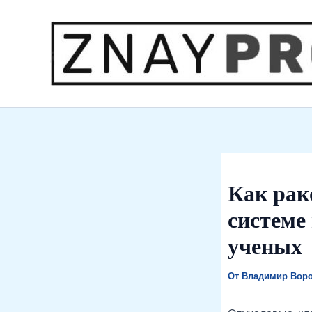
Перейти
к
содержимому
Как рак
системе
ученых
От
Владимир Вор