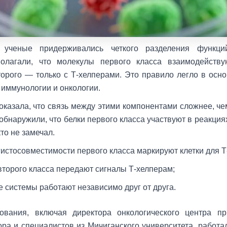
 ученые придерживались четкого разделения функци
олагали, что молекулы первого класса взаимодейству
торого — только с Т-хелперами. Это правило легло в осн
 иммунологии и онкологии.
оказала, что связь между этими компонентами сложнее, че
бнаружили, что белки первого класса участвуют в реакция
то не замечал.
гистосовместимости первого класса маркируют клетки для Т
второго класса передают сигналы Т-хелперам;
е системы работают независимо друг от друга.
ования, включая директора онкологического центра п
ра и специалистов из Мичиганского университета, работа