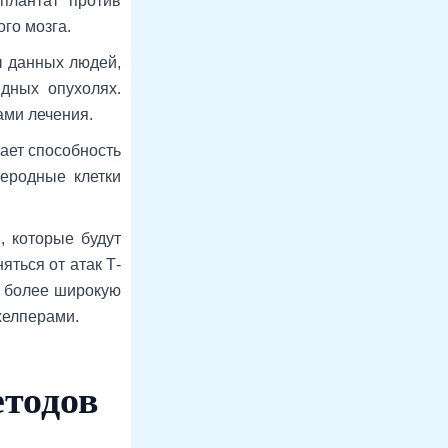
плантат против
го мозга.
ы данных людей,
дных опухолях.
ми лечения.
ает способность
жеродные клетки
, которые будут
яться от атак Т-
т более широкую
хелперами.
етодов