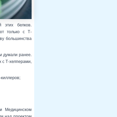
й этих белков.
ют только с Т-
ову большинства
м думали ранее.
х с Т-хелперами,
-киллеров;
ри Медицинском
ли над проектом