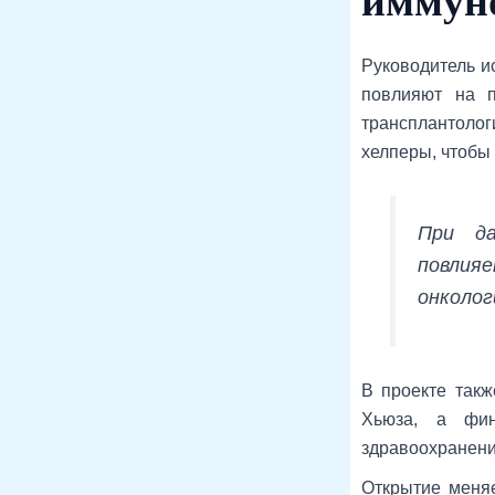
иммун
Руководитель и
повлияют на п
трансплантолог
хелперы, чтобы
При да
повлияе
онколог
В проекте такж
Хьюза, а фин
здравоохранени
Открытие меняе