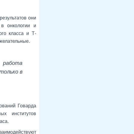
результатов они
 в онкологии и
ого класса и Т-
ежелательные.
 работа
только в
дований Говарда
ых институтов
аса.
взаимодействуют